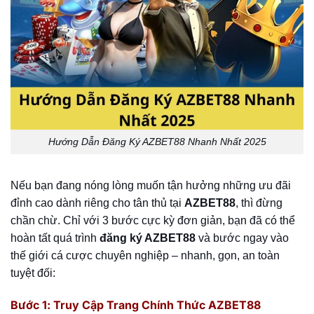
Hướng Dẫn Đăng Ký AZBET88 Nhanh Nhất 2025
Nếu bạn đang nóng lòng muốn tận hưởng những ưu đãi
đỉnh cao dành riêng cho tân thủ tại
AZBET88
, thì đừng
chần chừ. Chỉ với 3 bước cực kỳ đơn giản, bạn đã có thể
hoàn tất quá trình
đăng ký AZBET88
và bước ngay vào
thế giới cá cược chuyên nghiệp – nhanh, gọn, an toàn
tuyệt đối:
Bước 1: Truy Cập Trang Chính Thức AZBET88