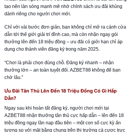
tạo nên làn sóng mạnh mẽ nhờ chính sách ưu đãi khủng
dành riêng cho người chơi mới.
Chỉ với vài bước đơn giản, bạn không chỉ mở ra cánh cửa
dẫn tới thế giới giải trí đỉnh cao, mà còn nhận ngay gói
thưởng lên đến 18 triệu đồng – ưu đãi có giới hạn chỉ áp
dụng cho thành viên đăng ký trong năm 2025.
“Chơi là phải chọn đúng chỗ. Đăng ký nhanh – nhận
thưởng lớn – an toàn tuyệt đối. AZBET88 không để bạn
chờ lâu.”
Ưu Đãi Tân Thủ Lên Đến 18 Triệu Đồng Có Gì Hấp
Dẫn?
Ngay sau khi hoàn tất đăng ký, người chơi mới tại
AZBET88 nhận thưởng tân thủ cực hấp dẫn – lên đến 18
triệu đồng ngay lần nạp đầu tiên – một con số cực kỳ ấn
tượng so với mặt bằng chung trên thị trường cá cược trực