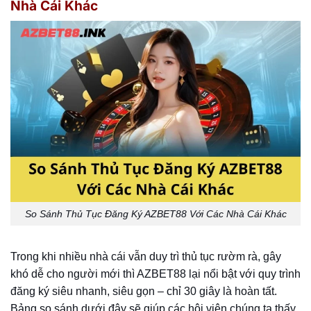
Nhà Cái Khác
So Sánh Thủ Tục Đăng Ký AZBET88 Với Các Nhà Cái Khác
Trong khi nhiều nhà cái vẫn duy trì thủ tục rườm rà, gây
khó dễ cho người mới thì AZBET88 lại nổi bật với quy trình
đăng ký siêu nhanh, siêu gọn – chỉ 30 giây là hoàn tất.
Bảng so sánh dưới đây sẽ giúp các hội viên chúng ta thấy