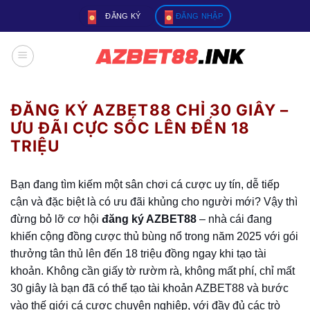
Bỏ
ĐĂNG KÝ
ĐĂNG NHẬP
qua
nội
dung
ĐĂNG KÝ AZBET88 CHỈ 30 GIÂY –
ƯU ĐÃI CỰC SỐC LÊN ĐẾN 18
TRIỆU
Bạn đang tìm kiếm một sân chơi cá cược uy tín, dễ tiếp
cận và đặc biệt là có ưu đãi khủng cho người mới? Vậy thì
đừng bỏ lỡ cơ hội
đăng ký AZBET88
– nhà cái đang
khiến cộng đồng cược thủ bùng nổ trong năm 2025 với gói
thưởng tân thủ lên đến 18 triệu đồng ngay khi tạo tài
khoản.
Không cần giấy tờ rườm rà, không mất phí, chỉ mất
30 giây là bạn đã có thể tạo tài khoản AZBET88 và bước
vào thế giới cá cược chuyên nghiệp, với đầy đủ các trò