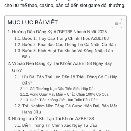
chơi từ thể thao, casino, bắn cá đến slot game đổi thưởng.
MỤC LỤC BÀI VIẾT
Hướng Dẫn Đăng Ký AZBET88 Nhanh Nhất 2025
Bước 1: Truy Cập Trang Chính Thức AZBET88
Bước 2: Khai Báo Các Thông Tin Cá Nhân Cơ Bản
Bước 3: Kích Hoạt Tài Khoản Và Đăng Nhập Lần
Đầu
Vì Sao Nên Đăng Ký Tài Khoản AZBET88 Ngay Bây
Giờ?
Ưu Đãi Tân Thủ Lên Đến 18 Triệu Đồng Có Gì Hấp
Dẫn?
Gói Thưởng Nạp Đầu Tiên Siêu Hấp Dẫn
Vòng Quay May Mắn – Chắc Chắn 100% Có Quà
Hoàn Tiền Không Giới Hạn Tuần Đầu Tiên
Trải Nghiệm Nền Tảng Cá Cược Hiện Đại, Bảo Mật
Hàng Đầu
Những Lưu Ý Khi Tạo Tài Khoản AZBET88
Điền Thông Tin Chính Xác Ngay Từ Đầu