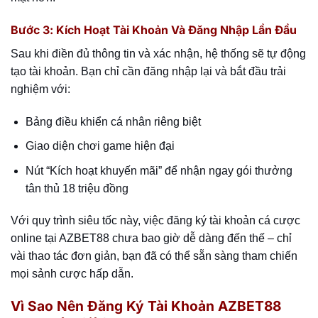
Bước 3: Kích Hoạt Tài Khoản Và Đăng Nhập Lần Đầu
Sau khi điền đủ thông tin và xác nhận, hệ thống sẽ tự động
tạo tài khoản. Bạn chỉ cần đăng nhập lại và bắt đầu trải
nghiệm với:
Bảng điều khiển cá nhân riêng biệt
Giao diện chơi game hiện đại
Nút “Kích hoạt khuyến mãi” để nhận ngay gói thưởng
tân thủ 18 triệu đồng
Với quy trình siêu tốc này, việc đăng ký tài khoản cá cược
online tại AZBET88 chưa bao giờ dễ dàng đến thế – chỉ
vài thao tác đơn giản, bạn đã có thể sẵn sàng tham chiến
mọi sảnh cược hấp dẫn.
Vì Sao Nên Đăng Ký Tài Khoản AZBET88