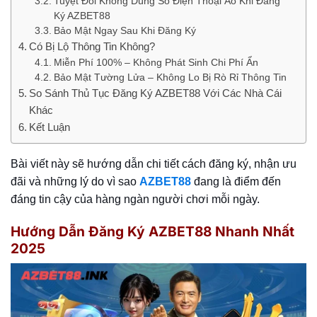
Tuyệt Đối Không Dùng Số Điện Thoại Ảo Khi Đăng
Ký AZBET88
Bảo Mật Ngay Sau Khi Đăng Ký
Có Bị Lộ Thông Tin Không?
Miễn Phí 100% – Không Phát Sinh Chi Phí Ẩn
Bảo Mật Tường Lửa – Không Lo Bị Rò Rỉ Thông Tin
So Sánh Thủ Tục Đăng Ký AZBET88 Với Các Nhà Cái
Khác
Kết Luận
Bài viết này sẽ hướng dẫn chi tiết cách đăng ký, nhận ưu
đãi và những lý do vì sao
AZBET88
đang là điểm đến
đáng tin cậy của hàng ngàn người chơi mỗi ngày.
Hướng Dẫn Đăng Ký AZBET88 Nhanh Nhất
2025