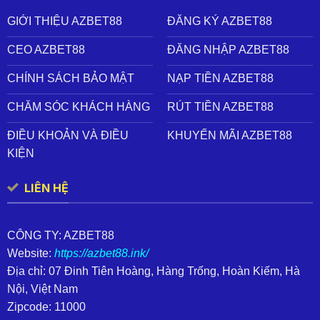
GIỚI THIỆU AZBET88
ĐĂNG KÝ AZBET88
CEO AZBET88
ĐĂNG NHẬP AZBET88
CHÍNH SÁCH BẢO MẬT
NẠP TIỀN AZBET88
CHĂM SÓC KHÁCH HÀNG
RÚT TIỀN AZBET88
ĐIỀU KHOẢN VÀ ĐIỀU
KHUYẾN MÃI AZBET88
KIỆN
LIÊN HỆ
CÔNG TY: AZBET88
Website:
https://azbet88.ink/
Địa chỉ: 07 Đinh Tiên Hoàng, Hàng Trống, Hoàn Kiếm, Hà
Nội, Việt Nam
Zipcode: 11000