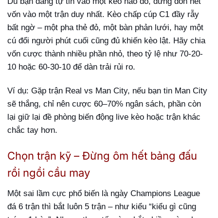
Dù bạn đang tự tin vào một kèo nào đó, đừng dồn hết
vốn vào một trận duy nhất. Kèo chấp cúp C1 đầy rẫy
bất ngờ – một pha thẻ đỏ, một bàn phản lưới, hay một
cú đổi người phút cuối cũng đủ khiến kèo lật. Hãy chia
vốn cược thành nhiều phần nhỏ, theo tỷ lệ như 70-20-
10 hoặc 60-30-10 để dàn trải rủi ro.
Ví dụ: Gặp trận Real vs Man City, nếu bạn tin Man City
sẽ thắng, chỉ nên cược 60–70% ngân sách, phần còn
lại giữ lại đề phòng biến động live kèo hoặc trận khác
chắc tay hơn.
Chọn trận kỹ – Đừng ôm hết bảng đấu
rồi ngồi cầu may
Một sai lầm cực phổ biến là ngày Champions League
đá 6 trận thì bắt luôn 5 trận – như kiểu “kiểu gì cũng