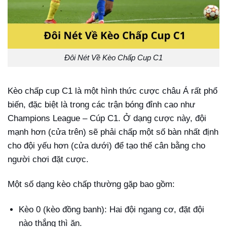
Đôi Nét Về Kèo Chấp Cup C1
Kèo chấp cup C1 là một hình thức cược châu Á rất phổ
biến, đặc biệt là trong các trận bóng đỉnh cao như
Champions League – Cúp C1. Ở dạng cược này, đội
mạnh hơn (cửa trên) sẽ phải chấp một số bàn nhất định
cho đội yếu hơn (cửa dưới) để tạo thế cân bằng cho
người chơi đặt cược.
Một số dạng kèo chấp thường gặp bao gồm:
Kèo 0 (kèo đồng banh): Hai đội ngang cơ, đặt đội
nào thắng thì ăn.