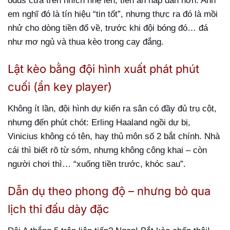
odds cửa trên nhích nhẹ lên, tiền ăn hấp dẫn hơn. Anh
em nghĩ đó là tín hiệu “tin tốt”, nhưng thực ra đó là mồi
nhử cho dòng tiền đổ về, trước khi đội bóng đó… đá
như mơ ngủ và thua kèo trong cay đắng.
Lật kèo bằng đội hình xuất phát phút
cuối (ẩn key player)
Không ít lần, đội hình dự kiến ra sân có đầy đủ trụ cột,
nhưng đến phút chót: Erling Haaland ngồi dự bị,
Vinicius không có tên, hay thủ môn số 2 bắt chính. Nhà
cái thì biết rõ từ sớm, nhưng không công khai – còn
người chơi thì… “xuống tiền trước, khóc sau”.
Dẫn dụ theo phong độ – nhưng bỏ qua
lịch thi đấu dày đặc