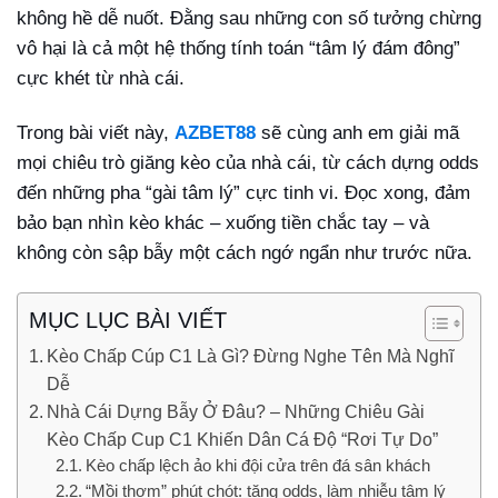
không hề dễ nuốt. Đằng sau những con số tưởng chừng
vô hại là cả một hệ thống tính toán “tâm lý đám đông”
cực khét từ nhà cái.
Trong bài viết này,
AZBET88
sẽ cùng anh em giải mã
mọi chiêu trò giăng kèo của nhà cái, từ cách dựng odds
đến những pha “gài tâm lý” cực tinh vi. Đọc xong, đảm
bảo bạn nhìn kèo khác – xuống tiền chắc tay – và
không còn sập bẫy một cách ngớ ngẩn như trước nữa.
MỤC LỤC BÀI VIẾT
Kèo Chấp Cúp C1 Là Gì? Đừng Nghe Tên Mà Nghĩ
Dễ
Nhà Cái Dựng Bẫy Ở Đâu? – Những Chiêu Gài
Kèo Chấp Cup C1 Khiến Dân Cá Độ “Rơi Tự Do”
Kèo chấp lệch ảo khi đội cửa trên đá sân khách
“Mồi thơm” phút chót: tăng odds, làm nhiễu tâm lý