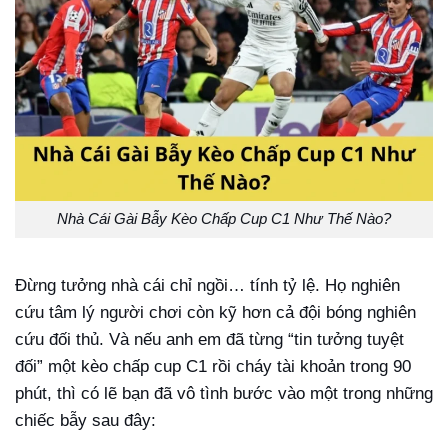
Nhà Cái Gài Bẫy Kèo Chấp Cup C1 Như Thế Nào?
Đừng tưởng nhà cái chỉ ngồi… tính tỷ lệ. Họ nghiên
cứu tâm lý người chơi còn kỹ hơn cả đội bóng nghiên
cứu đối thủ. Và nếu anh em đã từng “tin tưởng tuyệt
đối” một kèo chấp cup C1 rồi cháy tài khoản trong 90
phút, thì có lẽ bạn đã vô tình bước vào một trong những
chiếc bẫy sau đây: