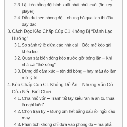
Lật kèo bằng đội hình xuất phát phút cuối (ẩn key
player)
Dẫn dụ theo phong độ – nhưng bỏ qua lịch thi đấu
dày đặc
Cách Đọc Kèo Chấp Cúp C1 Không Bị “Đánh Lạc
Hướng”
So sánh tỷ lệ giữa các nhà cái – Bóc mẽ kèo gài
khéo léo
Quan sát biến động kèo trước giờ bóng lăn – Khi
nhà cái “thử sóng”
Đừng để cảm xúc – tên đội bóng – hay màu áo làm
mờ lý trí
Kèo Chấp Cup C1 Không Dễ Ăn – Nhưng Vẫn Có
Cửa Nếu Biết Chơi
Chia nhỏ vốn – Tránh tất tay kiểu “ăn là ăn to, thua
là nghỉ luôn”
Chọn trận kỹ – Đừng ôm hết bảng đấu rồi ngồi cầu
may
Phân tích không chỉ dựa vào phong độ – mà phải