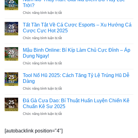
25
Chiến
Nhất
Trời?
2025
Th7
Thuật
–
ở
Chức năng bình luận bị tắt
Bầu
Đấu
Nằm
Cua
Gà
Mơ
Tôm
Tất Tần Tật Về Cá Cược Esports – Xu Hướng Cá
Nảy
25
Thấy
Cá
Cược Cực Hot 2025
Lửa
Th7
Rắn:
Cực
Mỗi
ở
Chức năng bình luận bị tắt
Giải
Hay
Ngày
Tất
Mã
Có
Tần
Điềm
Mậu Binh Online: Bí Kíp Làm Chủ Cực Đỉnh – Áp
Thể
25
Tật
Dữ
Dụng Ngay!
Bạn
Th7
Về
Hay
Chưa
ở
Chức năng bình luận bị tắt
Cá
Lộc
Biết
Mậu
Cược
Trời?
Binh
Esports
Tool Nổ Hũ 2025: Cách Tăng Tỷ Lệ Trúng Hũ Dễ
25
Online:
–
Dàng
Th7
Bí
Xu
ở
Chức năng bình luận bị tắt
Kíp
Hướng
Tool
Làm
Cá
Nổ
Chủ
Đá Gà Cựa Dao: Bí Thuật Huấn Luyện Chiến Kê
Cược
25
Hũ
Cực
Chuẩn Kê Sư 2025
Cực
Th7
2025:
Đỉnh
Hot
ở
Chức năng bình luận bị tắt
Cách
–
2025
Đá
Tăng
Áp
Gà
Tỷ
Dụng
Cựa
[autobacklink position="4"]
Lệ
Ngay!
Dao:
Trúng