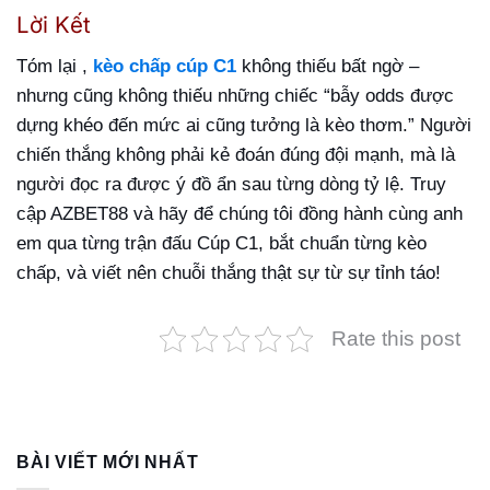
Lời Kết
Tóm lại ,
kèo chấp cúp C1
không thiếu bất ngờ –
nhưng cũng không thiếu những chiếc “bẫy odds được
dựng khéo đến mức ai cũng tưởng là kèo thơm.” Người
chiến thắng không phải kẻ đoán đúng đội mạnh, mà là
người đọc ra được ý đồ ẩn sau từng dòng tỷ lệ. Truy
cập AZBET88 và hãy để chúng tôi đồng hành cùng anh
em qua từng trận đấu Cúp C1, bắt chuẩn từng kèo
chấp, và viết nên chuỗi thắng thật sự từ sự tỉnh táo!
Rate this post
BÀI VIẾT MỚI NHẤT