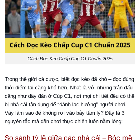
Cách Đọc Kèo Chấp Cup C1 Chuẩn 2025
Trong thế giới cá cược, biết đọc kèo đã khó – đọc đúng
thời điểm lại càng khó hơn. Nhất là với những trận đấu
căng như dây đàn ở Cúp C1, nơi mọi chi tiết đều có thể
bị nhà cái tận dụng để “đánh lạc hướng” người chơi.
Vậy làm sao để không rơi vào bẫy tâm lý? Đây là 3
nguyên tắc mà dân chơi thực chiến luôn nằm lòng:
So sánh tỷ lệ giữa các nhà cái – Bóc mẽ