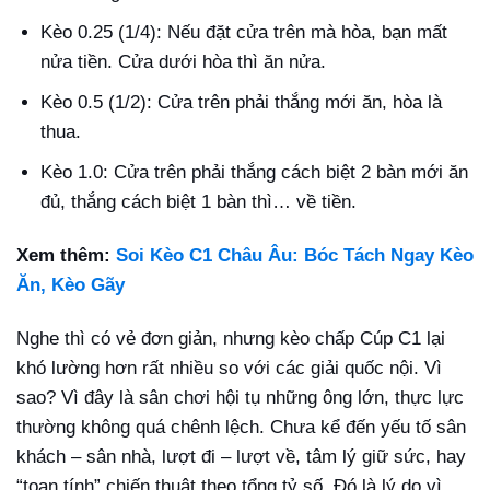
Kèo 0.25 (1/4): Nếu đặt cửa trên mà hòa, bạn mất
nửa tiền. Cửa dưới hòa thì ăn nửa.
Kèo 0.5 (1/2): Cửa trên phải thắng mới ăn, hòa là
thua.
Kèo 1.0: Cửa trên phải thắng cách biệt 2 bàn mới ăn
đủ, thắng cách biệt 1 bàn thì… về tiền.
Xem thêm:
Soi Kèo C1 Châu Âu: Bóc Tách Ngay Kèo
Ăn, Kèo Gãy
Nghe thì có vẻ đơn giản, nhưng kèo chấp Cúp C1 lại
khó lường hơn rất nhiều so với các giải quốc nội. Vì
sao? Vì đây là sân chơi hội tụ những ông lớn, thực lực
thường không quá chênh lệch. Chưa kể đến yếu tố sân
khách – sân nhà, lượt đi – lượt về, tâm lý giữ sức, hay
“toan tính” chiến thuật theo tổng tỷ số. Đó là lý do vì