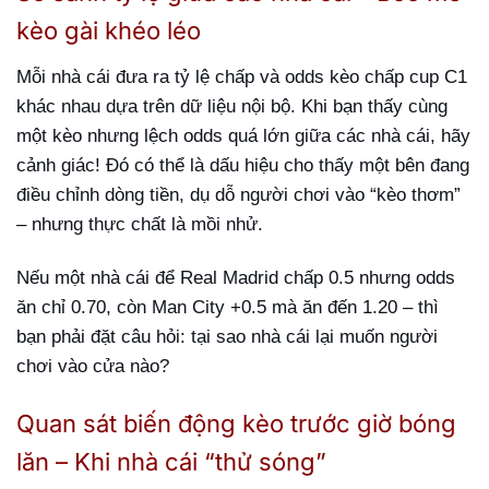
kèo gài khéo léo
Mỗi nhà cái đưa ra tỷ lệ chấp và odds kèo chấp cup C1
khác nhau dựa trên dữ liệu nội bộ. Khi bạn thấy cùng
một kèo nhưng lệch odds quá lớn giữa các nhà cái, hãy
cảnh giác! Đó có thể là dấu hiệu cho thấy một bên đang
điều chỉnh dòng tiền, dụ dỗ người chơi vào “kèo thơm”
– nhưng thực chất là mồi nhử.
Nếu một nhà cái để Real Madrid chấp 0.5 nhưng odds
ăn chỉ 0.70, còn Man City +0.5 mà ăn đến 1.20 – thì
bạn phải đặt câu hỏi: tại sao nhà cái lại muốn người
chơi vào cửa nào?
Quan sát biến động kèo trước giờ bóng
lăn – Khi nhà cái “thử sóng”