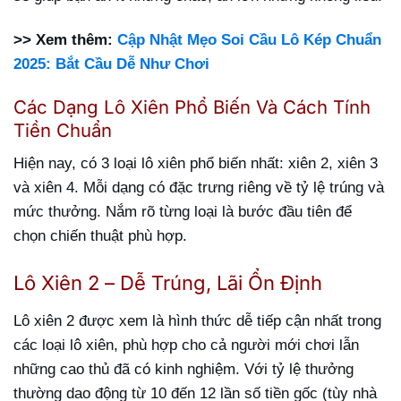
>> Xem thêm:
Cập Nhật Mẹo Soi Cầu Lô Kép Chuẩn
2025: Bắt Cầu Dễ Như Chơi
Các Dạng Lô Xiên Phổ Biến Và Cách Tính
Tiền Chuẩn
Hiện nay, có 3 loại lô xiên phổ biến nhất: xiên 2, xiên 3
và xiên 4. Mỗi dạng có đặc trưng riêng về tỷ lệ trúng và
mức thưởng. Nắm rõ từng loại là bước đầu tiên để
chọn chiến thuật phù hợp.
Lô Xiên 2 – Dễ Trúng, Lãi Ổn Định
Lô xiên 2 được xem là hình thức dễ tiếp cận nhất trong
các loại lô xiên, phù hợp cho cả người mới chơi lẫn
những cao thủ đã có kinh nghiệm. Với tỷ lệ thưởng
thường dao động từ 10 đến 12 lần số tiền gốc (tùy nhà