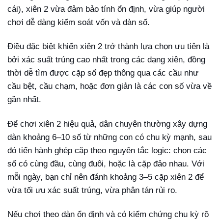
cái), xiên 2 vừa đảm bảo tính ổn định, vừa giúp người
chơi dễ dàng kiểm soát vốn và dàn số.
Điều đặc biệt khiến xiên 2 trở thành lựa chọn ưu tiên là
bởi xác suất trúng cao nhất trong các dạng xiên, đồng
thời dễ tìm được cặp số đẹp thông qua các cầu như
cầu bệt, cầu chạm, hoặc đơn giản là các con số vừa về
gần nhất.
Để chơi xiên 2 hiệu quả, dân chuyên thường xây dựng
dàn khoảng 6–10 số từ những con có chu kỳ mạnh, sau
đó tiến hành ghép cặp theo nguyên tắc logic: chọn các
số có cùng đầu, cùng đuôi, hoặc là cặp đảo nhau. Với
mỗi ngày, bạn chỉ nên đánh khoảng 3–5 cặp xiên 2 để
vừa tối ưu xác suất trúng, vừa phân tán rủi ro.
Nếu chơi theo dàn ổn định và có kiểm chứng chu kỳ rõ