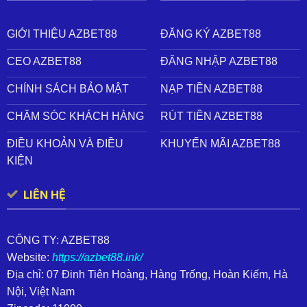
GIỚI THIỆU AZBET88
ĐĂNG KÝ AZBET88
CEO AZBET88
ĐĂNG NHẬP AZBET88
CHÍNH SÁCH BẢO MẬT
NẠP TIỀN AZBET88
CHĂM SÓC KHÁCH HÀNG
RÚT TIỀN AZBET88
ĐIỀU KHOẢN VÀ ĐIỀU
KHUYẾN MÃI AZBET88
KIỆN
LIÊN HỆ
CÔNG TY: AZBET88
Website:
https://azbet88.ink/
Địa chỉ: 07 Đinh Tiên Hoàng, Hàng Trống, Hoàn Kiếm, Hà
Nội, Việt Nam