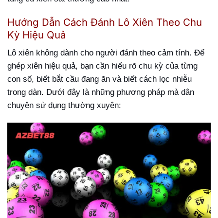
Hướng Dẫn Cách Đánh Lô Xiên Theo Chu
Kỳ Hiệu Quả
Lô xiên không dành cho người đánh theo cảm tính. Để
ghép xiên hiệu quả, bạn cần hiểu rõ chu kỳ của từng
con số, biết bắt cầu đang ăn và biết cách lọc nhiễu
trong dàn. Dưới đây là những phương pháp mà dân
chuyên sử dụng thường xuyên: