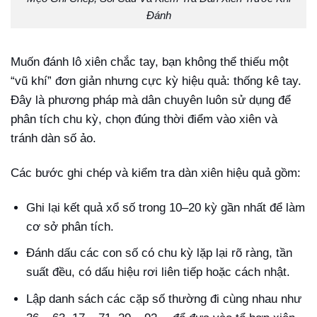
Đánh
Muốn đánh lô xiên chắc tay, bạn không thể thiếu một
“vũ khí” đơn giản nhưng cực kỳ hiệu quả: thống kê tay.
Đây là phương pháp mà dân chuyên luôn sử dụng để
phân tích chu kỳ, chọn đúng thời điểm vào xiên và
tránh dàn số ảo.
Các bước ghi chép và kiểm tra dàn xiên hiệu quả gồm:
Ghi lại kết quả xổ số trong 10–20 kỳ gần nhất để làm
cơ sở phân tích.
Đánh dấu các con số có chu kỳ lặp lại rõ ràng, tần
suất đều, có dấu hiệu rơi liên tiếp hoặc cách nhật.
Lập danh sách các cặp số thường đi cùng nhau như