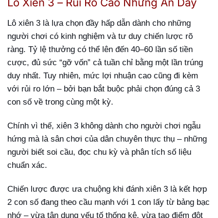
Lô Xiên 3 – Rủi Ro Cao Nhưng Ăn Dày
Lô xiên 3 là lựa chọn đầy hấp dẫn dành cho những
người chơi có kinh nghiệm và tư duy chiến lược rõ
ràng. Tỷ lệ thưởng có thể lên đến 40–60 lần số tiền
cược, đủ sức “gỡ vốn” cả tuần chỉ bằng một lần trúng
duy nhất. Tuy nhiên, mức lợi nhuận cao cũng đi kèm
với rủi ro lớn – bởi bạn bắt buộc phải chọn đúng cả 3
con số về trong cùng một kỳ.
Chính vì thế, xiên 3 không dành cho người chơi ngẫu
hứng mà là sân chơi của dân chuyên thực thụ – những
người biết soi cầu, đọc chu kỳ và phân tích số liệu
chuẩn xác.
Chiến lược được ưa chuộng khi đánh xiên 3 là kết hợp
2 con số đang theo cầu mạnh với 1 con lấy từ bảng bạc
nhớ – vừa tận dụng yếu tố thống kê, vừa tạo điểm đột