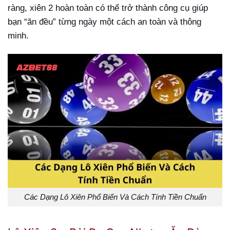
ràng, xiên 2 hoàn toàn có thể trở thành công cụ giúp
bạn “ăn đều” từng ngày một cách an toàn và thông
minh.
Các Dạng Lô Xiên Phổ Biến Và Cách Tính Tiền Chuẩn