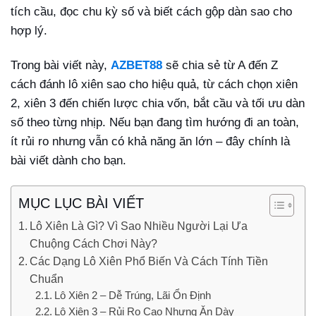
tích cầu, đọc chu kỳ số và biết cách gộp dàn sao cho
hợp lý.
Trong bài viết này,
AZBET88
sẽ chia sẻ từ A đến Z
cách đánh lô xiên sao cho hiệu quả, từ cách chọn xiên
2, xiên 3 đến chiến lược chia vốn, bắt cầu và tối ưu dàn
số theo từng nhịp. Nếu bạn đang tìm hướng đi an toàn,
ít rủi ro nhưng vẫn có khả năng ăn lớn – đây chính là
bài viết dành cho bạn.
MỤC LỤC BÀI VIẾT
Lô Xiên Là Gì? Vì Sao Nhiều Người Lại Ưa
Chuộng Cách Chơi Này?
Các Dạng Lô Xiên Phổ Biến Và Cách Tính Tiền
Chuẩn
Lô Xiên 2 – Dễ Trúng, Lãi Ổn Định
Lô Xiên 3 – Rủi Ro Cao Nhưng Ăn Dày