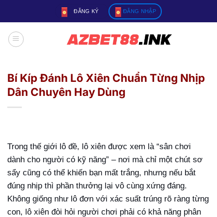
Bỏ
ĐĂNG KÝ
ĐĂNG NHẬP
qua
nội
dung
Bí Kíp Đánh Lô Xiên Chuẩn Từng Nhịp
Dân Chuyên Hay Dùng
Trong thế giới lô đề, lô xiên được xem là “sân chơi
dành cho người có kỹ năng” – nơi mà chỉ một chút sơ
sẩy cũng có thể khiến bạn mất trắng, nhưng nếu bắt
đúng nhịp thì phần thưởng lại vô cùng xứng đáng.
Không giống như lô đơn với xác suất trúng rõ ràng từng
con, lô xiên đòi hỏi người chơi phải có khả năng phân