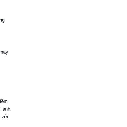
ững
 may
tiềm
 lành,
 với