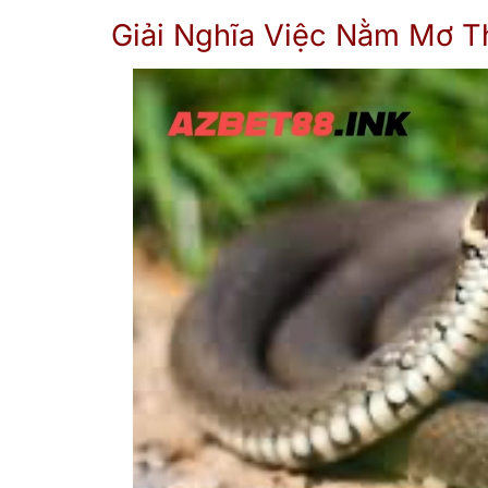
Giải Nghĩa Việc Nằm Mơ 