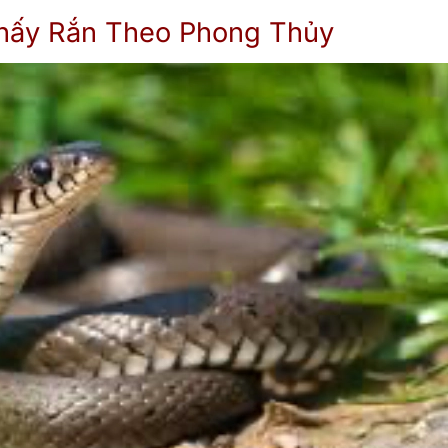
Thấy Rắn Theo Phong Thủy