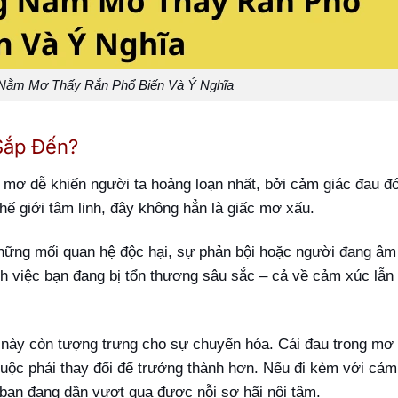
ằm Mơ Thấy Rắn Phổ Biến Và Ý Nghĩa
Sắp Đến?
 mơ dễ khiến người ta hoảng loạn nhất, bởi cảm giác đau đ
thế giới tâm linh, đây không hẳn là giấc mơ xấu.
 những mối quan hệ độc hại, sự phản bội hoặc người đang â
h việc bạn đang bị tổn thương sâu sắc – cả về cảm xúc lẫn 
này còn tượng trưng cho sự chuyển hóa. Cái đau trong mơ 
buộc phải thay đổi để trưởng thành hơn. Nếu đi kèm với cảm
y bạn đang dần vượt qua được nỗi sợ hãi nội tâm.