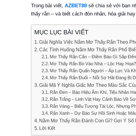
Trong bài viết,
AZBET88
sẽ chia sẻ với bạn nh
thấy rắn – và biết cách đón nhận, hóa giải ha
MỤC LỤC BÀI VIẾT
Giải Nghĩa Việc Nằm Mơ Thấy Rắn Theo Ph
Các Tình Huống Nằm Mơ Thấy Rắn Phổ Biế
Mơ Thấy Rắn Cắn – Điềm Báo Gì Sắp Đế
Mơ Thấy Rắn Bò Vào Nhà – Lộc Hay Họa
Mơ Thấy Rắn Quấn Người – Áp Lực Và Kha
Mơ Thấy Rắn Đuổi – Nỗi Sợ Hãi Đang Bị 
Giải Mã Ý Nghĩa Giấc Mơ Theo Màu Sắc Củ
Rắn Đen – Báo Hiệu Âm Khí, Tiểu Nhân H
Rắn Trắng – Linh Vật Hay Cảnh Báo Về S
Rắn Vàng – Biểu Tượng Tài Lộc, Nhưng P
Rắn Xanh – Dự Báo Sự Hồi Sinh Hoặc Mâ
Nằm Mơ Thấy Rắn Đánh Con Gì? Gợi Ý Số
Lời Kết