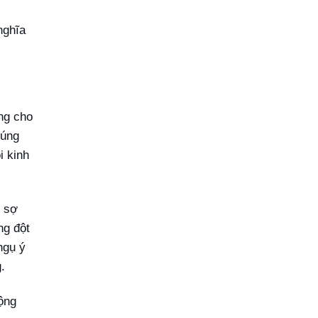
nghĩa
ng cho
húng
i kinh
, sợ
ng đột
ngụ ý
g.
ộng