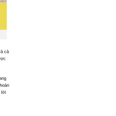
Luyện
Chiến
Kê
Chuẩn
Kê
Sư
2025
và cả
ược
mang
 hoàn
lời