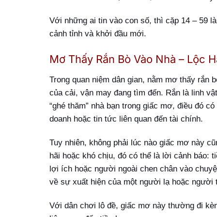
Với những ai tin vào con số, thì cặp 14 – 59 
cảnh tỉnh và khởi đầu mới.
Mơ Thấy Rắn Bò Vào Nhà – Lộc H
Trong quan niệm dân gian, nằm mơ thấy rắn b
của cải, vận may đang tìm đến. Rắn là linh 
“ghé thăm” nhà bạn trong giấc mơ, điều đó có 
doanh hoặc tin tức liên quan đến tài chính.
Tuy nhiên, không phải lúc nào giấc mơ này cũ
hãi hoặc khó chịu, đó có thể là lời cảnh báo: 
lợi ích hoặc người ngoài chen chân vào chuyệ
về sự xuất hiện của một người lạ hoặc người 
Với dân chơi lô đề, giấc mơ này thường đi kè