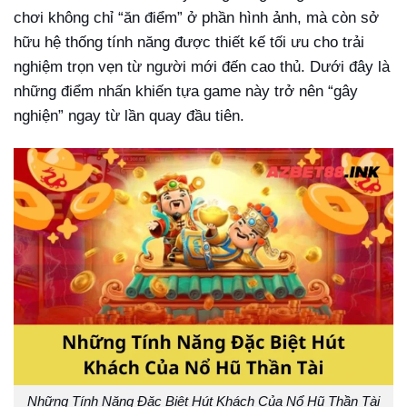
chơi không chỉ “ăn điểm” ở phần hình ảnh, mà còn sở
hữu hệ thống tính năng được thiết kế tối ưu cho trải
nghiệm trọn vẹn từ người mới đến cao thủ. Dưới đây là
những điểm nhấn khiến tựa game này trở nên “gây
nghiện” ngay từ lần quay đầu tiên.
Những Tính Năng Đặc Biệt Hút Khách Của Nổ Hũ Thần Tài