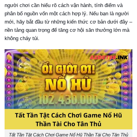
người chơi cần hiểu rõ cách vận hành, tính điểm và
phân bổ nguồn vốn một cách hợp lý. Nếu bạn là người
mới, hãy bắt đầu từ những kiến thức cơ bản dưới đây –
nền tảng quan trọng để tăng cơ hội săn thưởng lớn mà
không cháy túi.
Tất Tần Tật Cách Chơi Game Nổ Hũ Thần Tài Cho Tân Thủ