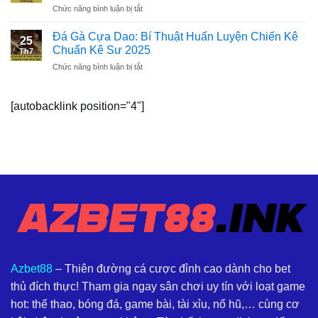
ở
Chức năng bình luận bị tắt
Kíp
Hướng
Tool
Làm
Cá
Nổ
Chủ
Đá Gà Cựa Dao: Bí Thuật Huấn Luyện Chiến Kê
Cược
25
Hũ
Cực
Chuẩn Kê Sư 2025
Cực
Th7
2025:
Đỉnh
Hot
ở
Chức năng bình luận bị tắt
Cách
–
2025
Đá
Tăng
Áp
Gà
Tỷ
Dụng
Cựa
[autobacklink position="4"]
Lệ
Ngay!
Dao:
Trúng
Bí
Hũ
Thuật
Dễ
Huấn
Dàng
Luyện
Chiến
Kê
Chuẩn
Kê
Sư
2025
Azbet88
– Thiên đường cá cược đỉnh cao dành cho bet
thủ đích thực! Tham gia ngay sân chơi uy tín với loạt game
hot: thể thao, bóng đá, game bài, tài xỉu, nổ hũ,… cùng cơ