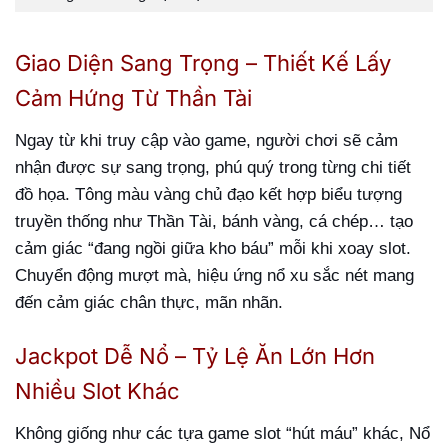
Giao Diện Sang Trọng – Thiết Kế Lấy
Cảm Hứng Từ Thần Tài
Ngay từ khi truy cập vào game, người chơi sẽ cảm
nhận được sự sang trọng, phú quý trong từng chi tiết
đồ họa. Tông màu vàng chủ đạo kết hợp biểu tượng
truyền thống như Thần Tài, bánh vàng, cá chép… tạo
cảm giác “đang ngồi giữa kho báu” mỗi khi xoay slot.
Chuyển động mượt mà, hiệu ứng nổ xu sắc nét mang
đến cảm giác chân thực, mãn nhãn.
Jackpot Dễ Nổ – Tỷ Lệ Ăn Lớn Hơn
Nhiều Slot Khác
Không giống như các tựa game slot “hút máu” khác, Nổ