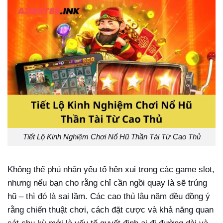
Tiết Lộ Kinh Nghiệm Chơi Nổ Hũ Thần Tài Từ Cao Thủ
Không thể phủ nhận yếu tố hên xui trong các game slot,
nhưng nếu bạn cho rằng chỉ cần ngồi quay là sẽ trúng
hũ – thì đó là sai lầm. Các cao thủ lâu năm đều đồng ý
rằng chiến thuật chơi, cách đặt cược và khả năng quan