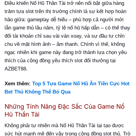
Điều khiến Nổ Hũ Thần Tài trở nên nổi bật giữa hàng
trăm tựa slot trên thị trường chính là sự kết hợp hoàn
hảo giữa: gameplay dễ hiểu – phù hợp cả người mới
lẫn game thủ lâu năm, tỷ lệ nổ hũ hấp dẫn – có thể thay
đổi tài khoản chỉ sau vài ván xoay, và sự đầu tư chỉn
chu về mặt hình ảnh – âm thanh. Chính vì thế, không
ngạc nhiên khi game này đang trở thành lựa chọn yêu
thích của cộng đồng yêu thích slot đổi thưởng tại
AZBET88.
Xem thêm:
Top 5 Tựa Game Nổ Hũ Ăn Tiền Cực Hot
Bet Thủ Không Thể Bỏ Qua
Những Tính Năng Đặc Sắc Của Game Nổ
Hũ Thần Tài
Không phải tự nhiên mà Nổ Hũ Thần Tài lại tạo được
sức hút mạnh mẽ đến vậy trong cộng đồng slot thủ. Trò