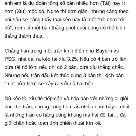
anh em là dự đoán tổng số bàn nhiều hơn (Tài) hay ít
hơn (Xỉu) mốc đó. Nghe thì đơn giản, nhưng càng theo
dõi sâu sẽ càng thấy loại kèo này là một “trò chơi tốc
độ”, nơi chỉ một bàn thắng phút cuối cũng có thể biến
thắng thành thua.
Chẳng hạn trong một trận kinh điển như Bayern vs
PSG, nhà cái ra kèo tài xỉu 3.25. Nếu có 4 bàn trở lên,
cửa tài nổ lớn; nếu chỉ có 2 bàn, cửa xỉu thắng chắc.
Nhưng nếu trận đấu kết thúc đúng 3 bàn thì kịch bản
“mất nửa tiền” sẽ xảy ra với cả hai bên.
Dù kèo tài xỉu dễ tiếp cận và hấp dẫn với những ai giỏi
đọc thế trận, nhưng cũng tiềm ẩn nhiều cạm bẫy – nhất
là những trận có hàng công khủng mà hai đội lại… đá
giữ chân hoặc toan tính chiến thuật kín kẽ.