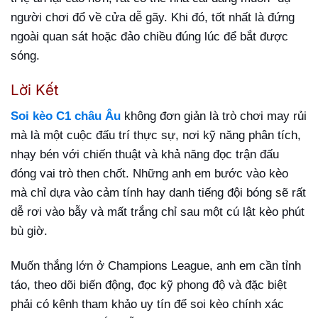
người chơi đổ về cửa dễ gãy. Khi đó, tốt nhất là đứng
ngoài quan sát hoặc đảo chiều đúng lúc để bắt được
sóng.
Lời Kết
Soi kèo C1 châu Âu
không đơn giản là trò chơi may rủi
mà là một cuộc đấu trí thực sự, nơi kỹ năng phân tích,
nhạy bén với chiến thuật và khả năng đọc trận đấu
đóng vai trò then chốt. Những anh em bước vào kèo
mà chỉ dựa vào cảm tính hay danh tiếng đội bóng sẽ rất
dễ rơi vào bẫy và mất trắng chỉ sau một cú lật kèo phút
bù giờ.
Muốn thắng lớn ở Champions League, anh em cần tỉnh
táo, theo dõi biến động, đọc kỹ phong độ và đặc biệt
phải có kênh tham khảo uy tín để soi kèo chính xác