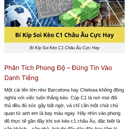
Bí Kíp Soi Kèo C1 Châu Âu Cực Hay
Phân Tích Phong Độ – Đừng Tin Vào
Danh Tiếng
Một cái tên lớn như Barcelona hay Chelsea không đồng
nghĩa với việc luôn thắng kèo. Cúp C1 là nơi mọi đối
thủ đều đủ sức gây bất ngờ, và chỉ cần một chút chủ
quan từ anh em là bay màu ngay. Hãy nhìn vào phong
độ thực tế gần đây khi soi kèo c1 châu Âu, đặc biệt là
sân khách – sân nhà, lịch thi đấu dày đặc hay tâm lý