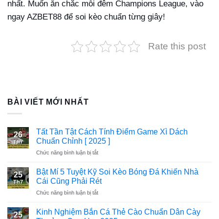
nhất. Muốn ăn chắc mỗi đêm Champions League, vào
ngay AZBET88 để soi kèo chuẩn từng giây!
Rate this post
BÀI VIẾT MỚI NHẤT
Tất Tần Tật Cách Tính Điểm Game Xì Dách
26
Chuẩn Chỉnh [ 2025 ]
Th7
ở
Chức năng bình luận bị tắt
Tất
Tần
Bật Mí 5 Tuyệt Kỹ Soi Kèo Bóng Đá Khiến Nhà
25
Tật
Cái Cũng Phải Rét
Th7
Cách
ở
Chức năng bình luận bị tắt
Tính
Bật
Điểm
Mí
Game
Kinh Nghiệm Bắn Cá Thẻ Cào Chuẩn Dân Cày
25
5
Xì