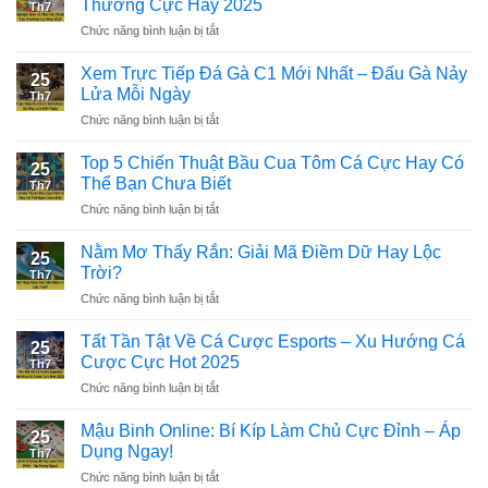
Thưởng Cực Hay 2025
Th7
Tuyệt
Dách
ở
Chức năng bình luận bị tắt
Kỹ
Chuẩn
Kinh
Soi
Chỉnh
Nghiệm
Kèo
Xem Trực Tiếp Đá Gà C1 Mới Nhất – Đấu Gà Nảy
[
25
Bắn
Bóng
Lửa Mỗi Ngày
2025
Th7
Cá
Đá
]
ở
Chức năng bình luận bị tắt
Thẻ
Khiến
Xem
Cào
Nhà
Trực
Chuẩn
Top 5 Chiến Thuật Bầu Cua Tôm Cá Cực Hay Có
Cái
25
Tiếp
Dân
Thể Bạn Chưa Biết
Cũng
Th7
Đá
Cày
Phải
ở
Chức năng bình luận bị tắt
Gà
Thưởng
Rét
Top
C1
Cực
5
Mới
Nằm Mơ Thấy Rắn: Giải Mã Điềm Dữ Hay Lộc
Hay
25
Chiến
Nhất
Trời?
2025
Th7
Thuật
–
ở
Chức năng bình luận bị tắt
Bầu
Đấu
Nằm
Cua
Gà
Mơ
Tôm
Tất Tần Tật Về Cá Cược Esports – Xu Hướng Cá
Nảy
25
Thấy
Cá
Cược Cực Hot 2025
Lửa
Th7
Rắn:
Cực
Mỗi
ở
Chức năng bình luận bị tắt
Giải
Hay
Ngày
Tất
Mã
Có
Tần
Điềm
Mậu Binh Online: Bí Kíp Làm Chủ Cực Đỉnh – Áp
Thể
25
Tật
Dữ
Dụng Ngay!
Bạn
Th7
Về
Hay
Chưa
ở
Chức năng bình luận bị tắt
Cá
Lộc
Biết