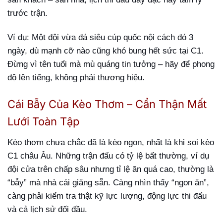
trước trận.
Ví dụ: Một đội vừa đá siêu cúp quốc nội cách đó 3
ngày, dù mạnh cỡ nào cũng khó bung hết sức tại C1.
Đừng vì tên tuổi mà mù quáng tin tưởng – hãy để phong
độ lên tiếng, không phải thương hiệu.
Cái Bẫy Của Kèo Thơm – Cẩn Thận Mất
Lưới Toàn Tập
Kèo thơm chưa chắc đã là kèo ngon, nhất là khi soi kèo
C1 châu Âu. Những trận đấu có tỷ lệ bất thường, ví dụ
đội cửa trên chấp sâu nhưng tỉ lệ ăn quá cao, thường là
“bẫy” mà nhà cái giăng sẵn. Càng nhìn thấy “ngon ăn”,
càng phải kiểm tra thật kỹ lực lượng, động lực thi đấu
và cả lịch sử đối đầu.