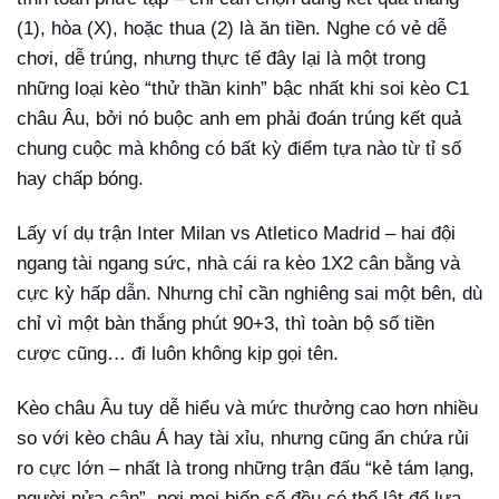
(1), hòa (X), hoặc thua (2) là ăn tiền. Nghe có vẻ dễ
chơi, dễ trúng, nhưng thực tế đây lại là một trong
những loại kèo “thử thần kinh” bậc nhất khi soi kèo C1
châu Âu, bởi nó buộc anh em phải đoán trúng kết quả
chung cuộc mà không có bất kỳ điểm tựa nào từ tỉ số
hay chấp bóng.
Lấy ví dụ trận Inter Milan vs Atletico Madrid – hai đội
ngang tài ngang sức, nhà cái ra kèo 1X2 cân bằng và
cực kỳ hấp dẫn. Nhưng chỉ cần nghiêng sai một bên, dù
chỉ vì một bàn thắng phút 90+3, thì toàn bộ số tiền
cược cũng… đi luôn không kịp gọi tên.
Kèo châu Âu tuy dễ hiểu và mức thưởng cao hơn nhiều
so với kèo châu Á hay tài xỉu, nhưng cũng ẩn chứa rủi
ro cực lớn – nhất là trong những trận đấu “kẻ tám lạng,
người nửa cân”, nơi mọi biến số đều có thể lật đổ lựa