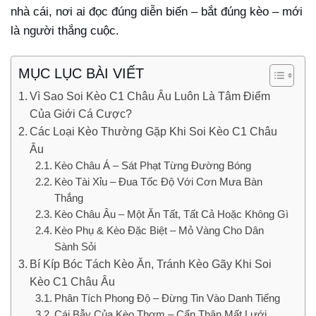
nhà cái, nơi ai đọc đúng diễn biến – bắt đúng kèo – mới
là người thắng cuộc.
MỤC LỤC BÀI VIẾT
Vì Sao Soi Kèo C1 Châu Âu Luôn Là Tâm Điểm
Của Giới Cá Cược?
Các Loại Kèo Thường Gặp Khi Soi Kèo C1 Châu
Âu
Kèo Châu Á – Sát Phạt Từng Đường Bóng
Kèo Tài Xỉu – Đua Tốc Độ Với Cơn Mưa Bàn
Thắng
Kèo Châu Âu – Một Ăn Tất, Tất Cả Hoặc Không Gì
Kèo Phụ & Kèo Đặc Biệt – Mỏ Vàng Cho Dân
Sành Sỏi
Bí Kíp Bóc Tách Kèo Ăn, Tránh Kèo Gãy Khi Soi
Kèo C1 Châu Âu
Phân Tích Phong Độ – Đừng Tin Vào Danh Tiếng
Cái Bẫy Của Kèo Thơm – Cẩn Thận Mất Lưới